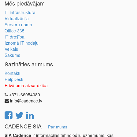
Mēs piedāvājam
IT infrastruktūra
Virtualizācija
Serveru noma
Office 365
IT drošība
Iznomā IT nodaļu
Veikals
Sākums
Sazināties ar mums
Kontakti
HelpDesk
Privātuma aizsardzība
+371-66954080
info@cadence.lv
CADENCE SIA
Par mums
SIA Cadence
ir informācijas tehnoloģiju uzņēmums, kas