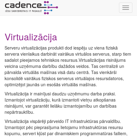
Toggl
navig
Virtualizācija
Serveru virtualizācijas produkti dod iespēju uz viena fiziskā
servera vienlaikus darbināt vairākus virtuālos serverus, starp tiem
sadalot pieejamos tehniskos resursus.Virtualizācijas risinājums
veicina uzņēmuma darbību dažādos veidos. Tas centralizē un
pārvalda virtuālās mašīnas visā datu centrā. Tas vienkārši
konsolidē vairākus fiziskos serverus virtuālajos resursdatoros,
optimizējot jaunās un esošās virtuālās mašīnas.
Virtualizācija ir mainījusi daudzu uzņēmumu darba praksi.
Izmantojot virtualizāciju, kurā izmantoti vietņu atkopšanas
risinājumi, var garantēt lielāku izmantojamību un darbības
nepārtrauktību.
Virtualizācija vispārēji pārveido IT infrastruktūras pārvaldību.
Izmantojot pēc pieprasījuma lietojamu infrastruktūras resursu
kopumu, serveri kļūst par dinamiskiem programmatūras failiem,