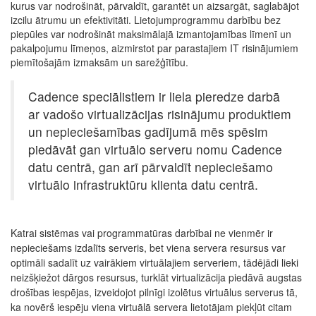
kurus var nodrošināt, pārvaldīt, garantēt un aizsargāt, saglabājot
izcilu ātrumu un efektivitāti. Lietojumprogrammu darbību bez
piepūles var nodrošināt maksimālajā izmantojamības līmenī un
pakalpojumu līmeņos, aizmirstot par parastajiem IT risinājumiem
piemītošajām izmaksām un sarežģītību.
Cadence speciālistiem ir liela pieredze darbā
ar vadošo virtualizācijas risinājumu produktiem
un nepieciešamības gadījumā mēs spēsim
piedāvāt gan virtuālo serveru nomu Cadence
datu centrā, gan arī pārvaldīt nepieciešamo
virtuālo infrastruktūru klienta datu centrā.
Katrai sistēmas vai programmatūras darbībai ne vienmēr ir
nepieciešams izdalīts serveris, bet viena servera resursus var
optimāli sadalīt uz vairākiem virtuālajiem serveriem, tādējādi lieki
neizšķiežot dārgos resursus, turklāt virtualizācija piedāvā augstas
drošības iespējas, izveidojot pilnīgi izolētus virtuālus serverus tā,
ka novērš iespēju viena virtuālā servera lietotājam piekļūt citam