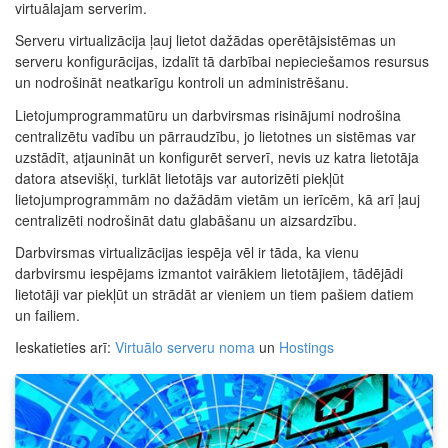
virtuālajam serverim.
Serveru virtualizācija ļauj lietot dažādas operētājsistēmas un
serveru konfigurācijas, izdalīt tā darbībai nepieciešamos resursus
un nodrošināt neatkarīgu kontroli un administrēšanu.
Lietojumprogrammatūru un darbvirsmas risinājumi nodrošina
centralizētu vadību un pārraudzību, jo lietotnes un sistēmas var
uzstādīt, atjaunināt un konfigurēt serverī, nevis uz katra lietotāja
datora atsevišķi, turklāt lietotājs var autorizēti piekļūt
lietojumprogrammām no dažādām vietām un ierīcēm, kā arī ļauj
centralizēti nodrošināt datu glabāšanu un aizsardzību.
Darbvirsmas virtualizācijas iespēja vēl ir tāda, ka vienu
darbvirsmu iespējams izmantot vairākiem lietotājiem, tādējādi
lietotāji var piekļūt un strādāt ar vieniem un tiem pašiem datiem
un failiem.
Ieskatieties arī:
Virtuālo serveru noma
un
Hostings